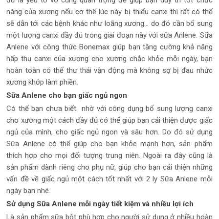
đủ là yếu tố vô cùng quan trọng để giúp bạn duy trì tốt chức
năng của xương nếu cơ thể lúc này bị thiếu canxi thì rất có thể
sẽ dẫn tới các bệnh khác như loãng xương… do đó cần bổ sung
một lượng canxi đầy đủ trong giai đoạn này với sữa Anlene. Sữa
Anlene với công thức Bonemax giúp bạn tăng cường khả năng
hấp thụ canxi của xương cho xương chắc khỏe mỗi ngày, bạn
hoàn toàn có thể thư thái vận động mà không sợ bị đau nhức
xương khớp làm phiền.
Sữa Anlene cho bạn giấc ngủ ngon
Có thể bạn chưa biết nhờ với công dụng bổ sung lượng canxi
cho xương một cách đầy đủ có thể giúp bạn cải thiện được giấc
ngủ của mình, cho giấc ngủ ngon và sâu hơn. Do đó sử dụng
Sữa Anlene có thể giúp cho bạn khỏe mạnh hơn, sản phẩm
thích hợp cho mọi đối tượng trung niên. Ngoài ra đây cũng là
sản phẩm dành riêng cho phụ nữ, giúp cho bạn cải thiện những
vấn đề về giấc ngủ một cách tốt nhất với 2 ly Sữa Anlene mỗi
ngày bạn nhé.
Sử dụng Sữa Anlene mỗi ngày tiết kiệm và nhiều lợi ích
Là sản phẩm sữa bột phù hợp cho người sử dụng ở nhiều hoàn