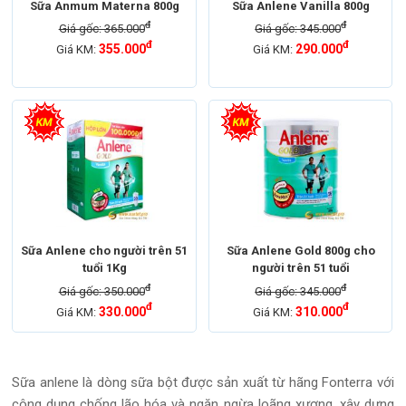
Sữa Anmum Materna 800g
Sữa Anlene Vanilla 800g
đ
đ
Giá gốc: 365.000
Giá gốc: 345.000
đ
đ
355.000
290.000
Giá KM:
Giá KM:
Sữa Anlene cho người trên 51
Sữa Anlene Gold 800g cho
tuổi 1Kg
người trên 51 tuổi
đ
đ
Giá gốc: 350.000
Giá gốc: 345.000
đ
đ
330.000
310.000
Giá KM:
Giá KM:
Sữa anlene là dòng sữa bột được sản xuất từ hãng Fonterra với
công dụng chống lão hóa và ngăn ngừa loãng xương, xây dựng