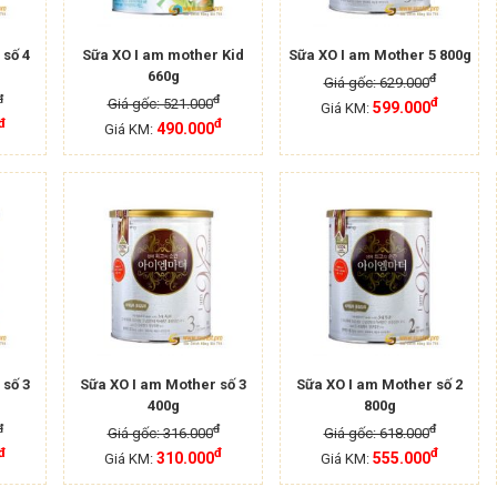
 số 4
Sữa XO I am mother Kid
Sữa XO I am Mother 5 800g
660g
đ
Giá gốc: 629.000
đ
đ
đ
Giá gốc: 521.000
599.000
Giá KM:
đ
đ
490.000
Giá KM:
 số 3
Sữa XO I am Mother số 3
Sữa XO I am Mother số 2
400g
800g
đ
đ
đ
Giá gốc: 316.000
Giá gốc: 618.000
đ
đ
đ
310.000
555.000
Giá KM:
Giá KM: