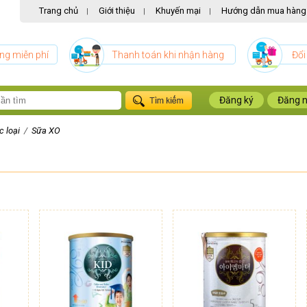
Trang chủ
Giới thiệu
Khuyến mại
Hướng dẫn mua hàng
|
|
|
ng miễn phí
Thanh toán khi nhận hàng
Đổi
Đăng ký
Đăng 
c loại
/
Sữa XO