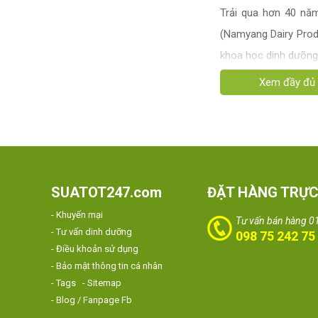
Trải qua hơn 40 nă
(Namyang Dairy Prod
khoa học dinh dưõng t
SUATOT247.com
ĐẶT HÀNG TRỰC
- Khuyến mại
Tư vấn bán hàng 0
- Tư vấn dinh dưỡng
098 75 242 75
- Điều khoản sử dụng
- Bảo mật thông tin cá nhân
- Tags
- Sitemap
- Blog / Fanpage Fb