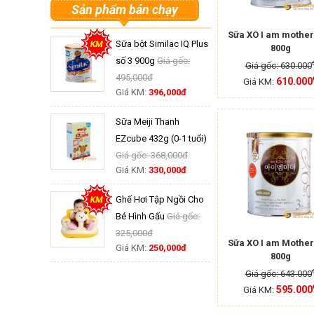
Sản phẩm bán chạy
Sữa XO I am mother
Sữa bột Similac IQ Plus
800g
số 3 900g
Giá gốc:
Giá gốc: 630.000
495,000đ
610.000
Giá KM:
Giá KM:
396,000đ
Sữa Meiji Thanh
EZcube 432g (0-1 tuổi)
Giá gốc: 368,000đ
Giá KM:
330,000đ
Ghế Hơi Tập Ngồi Cho
Bé Hình Gấu
Giá gốc:
325,000đ
Sữa XO I am Mother
Giá KM:
250,000đ
800g
Giá gốc: 643.000
595.000
Giá KM: