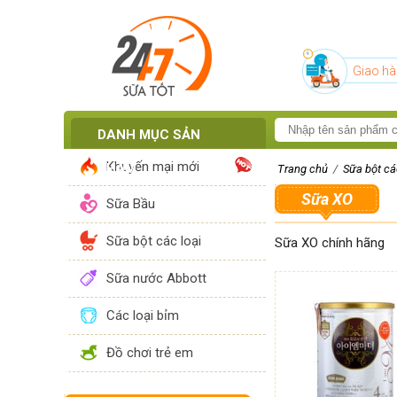
Giao hà
DANH MỤC SẢN
Khuyến mại mới
PHẨM
Trang chủ
/
Sữa bột cá
Sữa XO
Sữa Bầu
Sữa bột các loại
Sữa XO chính hãng
Sữa nước Abbott
Các loại bỉm
Đồ chơi trẻ em