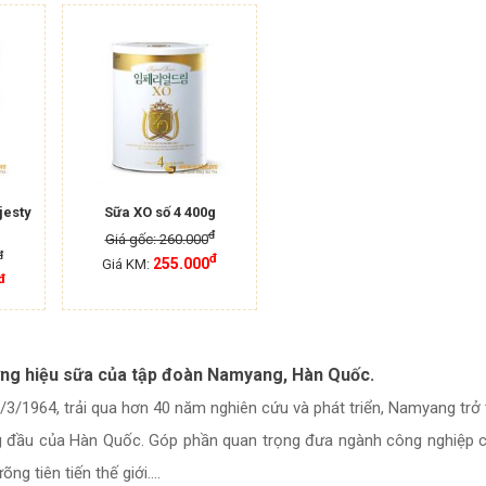
jesty
Sữa XO số 4 400g
đ
Giá gốc: 260.000
đ
đ
255.000
Giá KM:
đ
ơng hiệu sữa của tập đoàn Namyang, Hàn Quốc.
/3/1964, trải qua hơn 40 năm nghiên cứu và phát triển, Namyang tr
 đầu của Hàn Quốc. Góp phần quan trọng đưa ngành công nghiệp c
g tiên tiến thế giới....