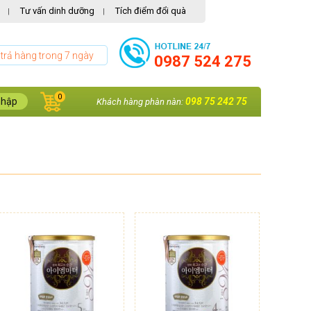
Tư vấn dinh dưỡng
Tích điểm đổi quà
|
|
 trả hàng trong 7 ngày
0987 524 275
0
nhập
098 75 242 75
Khách hàng phàn nàn: