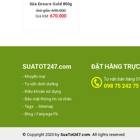
Sữa Ensure Gold 850g
Giá gốc: 690.000
670.000
Giá KM:
SUATOT247.com
ĐẶT HÀNG TRỰC
- Khuyến mại
Tư vấn bán hàng 0
- Tư vấn dinh dưỡng
098 75 242 75
- Điều khoản sử dụng
- Bảo mật thông tin cá nhân
- Tags
- Sitemap
- Blog / Fanpage Fb
© Copyright 2020 by
SuaTot247.com
. All rights reserved