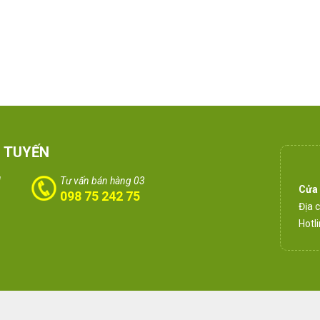
 TUYẾN
1
Tư vấn bán hàng 03
Cửa
098 75 242 75
Địa 
Hotl