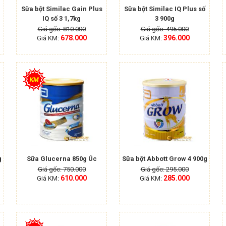
Sữa bột Similac Gain Plus
Sữa bột Similac IQ Plus số
IQ số 3 1,7kg
3 900g
Giá gốc: 810.000
Giá gốc: 495.000
678.000
396.000
Giá KM:
Giá KM:
g
Sữa Glucerna 850g Úc
Sữa bột Abbott Grow 4 900g
Giá gốc: 750.000
Giá gốc: 295.000
610.000
285.000
Giá KM:
Giá KM: