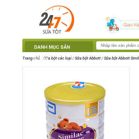
Giao hà
DANH MỤC SẢN
Trang chủ
/
Sữa bột các loại
/
Sữa bột Abbott
/
Sữa bột Abbott Sim
PHẨM