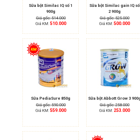
Sữa bột Similac IQ số 1
Sữa bột Similac gain IQ số
900g
2 900g
Giá gốc: 514.000
Giá gốc: 525.000
510.000
500.000
Giá KM:
Giá KM:
Sữa PediaSure 850g
Sữa bột Abbott Grow 3 900
Giá gốc: 590.000
Giá gốc: 258.000
559.000
253.000
Giá KM:
Giá KM: