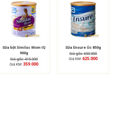
Sữa bột Similac Mom IQ
Sữa Ensure Úc 850g
900g
Giá gốc: 650.000
625.000
Giá KM:
Giá gốc: 415.000
359.000
Giá KM: