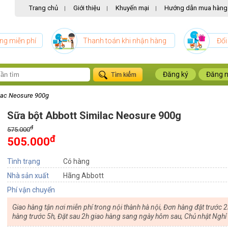
Trang chủ
Giới thiệu
Khuyến mại
Hướng dẫn mua hàng
|
|
|
ng miễn phí
Thanh toán khi nhận hàng
Đổi
Đăng ký
Đăng 
ilac Neosure 900g
Sữa bột Abbott Similac Neosure 900g
đ
575.000
đ
505.000
Tình trạng
Có hàng
Nhà sản xuất
Hãng Abbott
Phí vận chuyển
Giao hàng tận nơi miễn phí trong nội thành hà nội, Đơn hàng đặt trước 2
hàng trước 5h, Đặt sau 2h giao hàng sang ngày hôm sau, Chủ nhật Nghỉ