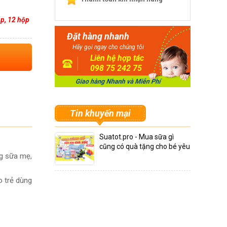
p, 12 hộp
Đặt hàng nhanh
Hãy gọi ngay cho chúng tôi
Liên hệ hợp tác
098 75 242 75
Tin khuyến mại
Suatot.pro - Mua sữa gì
cũng có quà tặng cho bé yêu
ng sữa mẹ,
o trẻ dùng