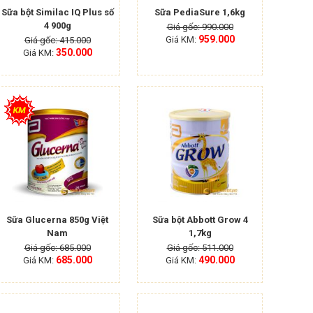
Sữa bột Similac IQ Plus số
Sữa PediaSure 1,6kg
4 900g
Giá gốc: 990.000
959.000
Giá KM:
Giá gốc: 415.000
350.000
Giá KM:
Sữa Glucerna 850g Việt
Sữa bột Abbott Grow 4
Nam
1,7kg
Giá gốc: 685.000
Giá gốc: 511.000
685.000
490.000
Giá KM:
Giá KM: