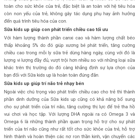
toàn cho sức khỏe của trẻ, đặc biệt là an toàn với hệ tiêu hóa
còn non yếu của trẻ, không gây tác dụng phụ hay ảnh hưởng
đến quá trình tiêu hóa của con.
Sữa kids up giúp con phát triển chiều cao tối ưu
Với hàm lượng thành phần canxi cao và hàm lượng chất béo
thấp khoảng 5% do đó giúp xương bé phát triển, tăng cường
chiều cao trong mỗi ly sữa trẻ dùng hàng ngày, cùng với đó là
lượng vi lượng đầy đủ, vượt trội hơn nhiều so với những loại sữa
khác trên thị trường do đó càng khẳng định sự lựa chọn của
bạn đối với Sữa kids up là hoàn toàn đúng đắn.
Sữa kids up giúp trí não trẻ nhạy bén
Ngoài việc chú trọng vào phát triển chiều cao cho trẻ thì thành
phần dinh dưỡng của Sữa kids up cũng có khả năng bổ sung
cho sự phát triển của trí não, tăng cường thị lực để trẻ tha hồ
vui chơi và học tập. Với lượng DHA ngoài ra có Omega 3 và
Omega 6 là những thành phần quan trọng hỗ trợ cho sự phát
triển của trí não cũng như rất tốt cho sức khỏe của trẻ, hỗ trợ
hình thành và hoàn thiện các nơ ron thần kinh, vận chuyển các