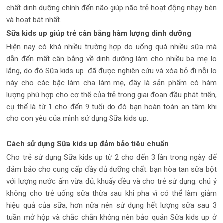
chất dinh dưỡng chính đến não giúp não trẻ hoạt động nhạy bén
và hoạt bát nhất.
Sữa kids up giúp trẻ cân bằng hàm lượng dinh dưỡng
Hiện nay có khá nhiều trường hợp do uống quá nhiều sữa mà
dẫn đến mất cân bằng về dinh dưỡng làm cho nhiều ba mẹ lo
lắng, do đó Sữa kids up đã được nghiên cứu và xóa bỏ đi nỗi lo
này cho các bậc làm cha làm mẹ, đây là sản phẩm có hàm
lượng phù hợp cho cơ thể của trẻ trong giai đoạn đầu phát triển,
cụ thể là từ 1 cho đến 9 tuổi do đó bạn hoàn toàn an tâm khi
cho con yêu của mình sử dụng Sữa kids up.
Cách sử dụng Sữa kids up đảm bảo tiêu chuẩn
Cho trẻ sử dụng Sữa kids up từ 2 cho đến 3 lần trong ngày để
đảm bảo cho cung cấp đầy đủ dưỡng chất. bạn hòa tan sữa bột
với lượng nước ấm vừa đủ, khuấy đều và cho trẻ sử dụng. chú ý
không cho trẻ uống sữa thừa sau khi pha vì có thể làm giảm
hiệu quả của sữa, hơn nữa nên sử dụng hết lượng sữa sau 3
tuần mở hộp và chắc chắn không nên bảo quản Sữa kids up ở