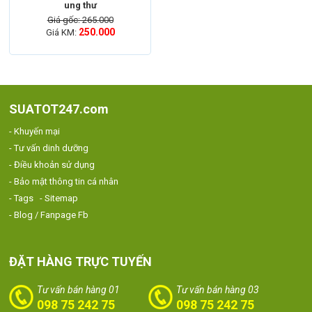
ung thư
Giá gốc: 265.000
250.000
Giá KM:
ĐẶT HÀNG NHANH
Mua hàng nhanh chóng, không cần đăng ký. Giao hàng Miễn Phí
SUATOT247.com
- Khuyến mại
- Tư vấn dinh dưỡng
- Điều khoản sử dụng
- Bảo mật thông tin cá nhân
- Tags
- Sitemap
- Blog / Fanpage Fb
ĐẶT HÀNG TRỰC TUYẾN
Tư vấn bán hàng 01
Tư vấn bán hàng 03
098 75 242 75
098 75 242 75