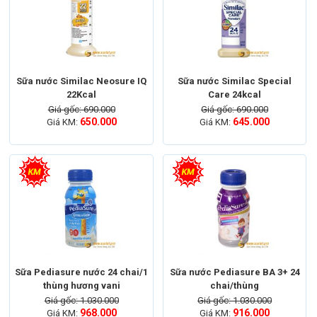
bệnh nhân và giúp phục hồi các chức năng chuyển
hóa: mỡ máu, ổn định đường huyết, ổn định huyết áp,
Mục tiêu là nâng cao chất lượng cuộc sống cho
người đái tháo đường.
Sữa nước Similac Neosure IQ
Sữa nước Similac Special
Sữa nước Glucerna là sản phẩm có thể thay thế một
22Kcal
Care 24kcal
phần hoặc hoàn toàn bữa ăn của người tiểu đường,
Giá gốc: 690.000
Giá gốc: 690.000
650.000
645.000
Giá KM:
Giá KM:
cung cấp một chế độ dinh dưỡng hợp lý và khoa học.
Sữa Pediasure nước 24 chai/1
Sữa nước Pediasure BA 3+ 24
thùng hương vani
chai/thùng
Giá gốc: 1.030.000
Giá gốc: 1.030.000
968.000
916.000
Giá KM:
Giá KM: