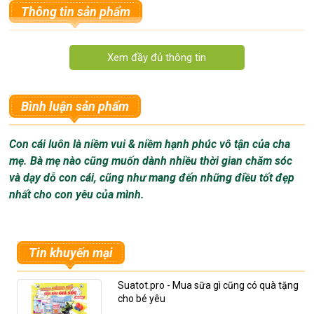
Thông tin sản phẩm
Sữa nước glucerna sản phẩm dành riêng cho người
bị bệnh tiểu đường
Sữa nước glucerna
là sản phẩm được nhiều bệnh
Bình luận sản phẩm
nhân tiểu đường tin dùng và lựa chọn. Đây là một giải
pháp dinh dưỡng đặc biệt là dành riêng cho người
Con cái luôn là niềm vui & niềm hạnh phúc vô tận của cha
mắc bệnh đái tháo đường. Sản phẩm thuộc thương
mẹ. Bà mẹ nào cũng muốn dành nhiều thời gian chăm sóc
hiệu sữa nổi tiếng của Abbott Hoa Kỳ - hãng sữa hàng
và dạy dỗ con cái, cũng như mang đến những điều tốt đẹp
đầu luôn đem tới sản phẩm sữa chất lượng, an toàn,
nhất cho con yêu của mình.
đảm bảo.
Tin khuyến mại
Suatot.pro - Mua sữa gì cũng có quà tặng
cho bé yêu