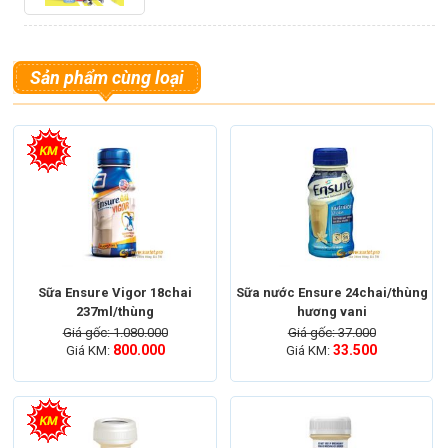
Sản phẩm cùng loại
Sữa Ensure Vigor 18chai
Sữa nước Ensure 24chai/thùng
Sữa nước Glucerna
237ml/thùng
hương vani
Giá gốc: 1.080.000
Giá gốc: 37.000
Công dụng tuyệt vời khi sử dụng sữa nước
800.000
33.500
Giá KM:
Giá KM:
glucerna:
Sử dụng
sữa nước Glucerna
cung cấp một năng
lượng đầy đủ phục vụ các hoạt động bình thường của