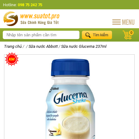
Hotline:
098 75 242 75
0
Trang chủ
/
/
Sữa nước Abbott
/
Sữa nước Glucerna 237ml