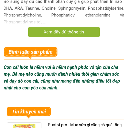
Bổ sung đầy đủ các thành phần quý giá giúp phát triển trí não :
DHA, ARA, Taurine, Choline, Sphingomyelin, Phosphatidylserine,
Phosphatidylcholine, Phosphatidyl ethanolamine và
Phosphatidylinositol,….
Bình luận sản phẩm
Con cái luôn là niềm vui & niềm hạnh phúc vô tận của cha
mẹ. Bà mẹ nào cũng muốn dành nhiều thời gian chăm sóc
và dạy dỗ con cái, cũng như mang đến những điều tốt đẹp
nhất cho con yêu của mình.
ĐẶT HÀNG NHANH
Mua hàng nhanh chóng, không cần đăng ký. Giao hàng Miễn Phí
Tin khuyến mại
Suatot.pro - Mua sữa gì cũng có quà tặng