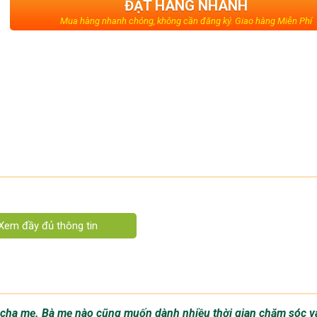
ĐẶT HÀNG NHANH
Mua hàng nhanh chóng, không cần đăng ký. Giao hàng Miễn Phí
4 tuổi
i chắc chắn, trang bị đầy đủ các bộ phận cần thiết để hỗ trợ bé 
sau giúp bé đi chưa vững vẫn có thể điều khiển xe. Ngoài việc bi
ạy và vận động cơ thể nhiều hơn, giúp phát triển thể chất một 
a cha mẹ. Bà mẹ nào cũng muốn dành nhiều thời gian chăm sóc v