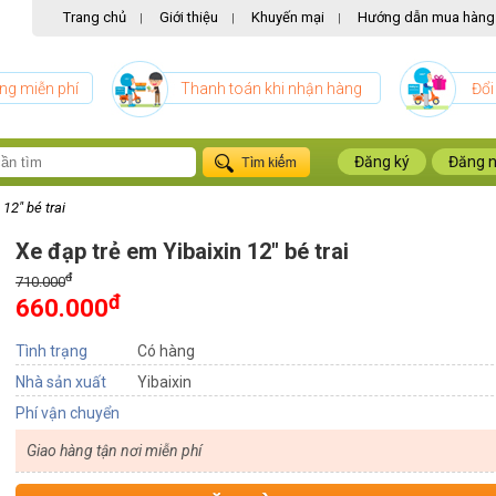
Trang chủ
Giới thiệu
Khuyến mại
Hướng dẫn mua hàng
|
|
|
ng miễn phí
Thanh toán khi nhận hàng
Đổi
Đăng ký
Đăng 
12" bé trai
Xe đạp trẻ em Yibaixin 12" bé trai
đ
710.000
đ
660.000
Tình trạng
Có hàng
Nhà sản xuất
Yibaixin
Phí vận chuyển
Giao hàng tận nơi miễn phí