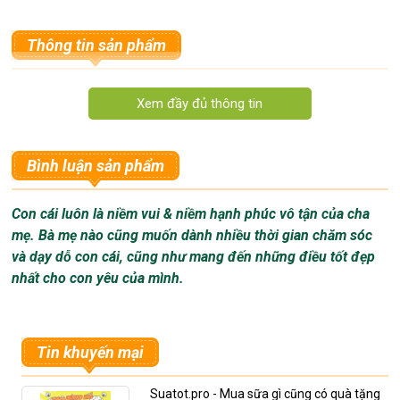
Thông tin sản phẩm
Bình luận sản phẩm
So Sánh Các loại Máy xay cầm tay đa năng Braun:
Con cái luôn là niềm vui & niềm hạnh phúc vô tận của cha
1. Bộ máy xay cầm tay Braun MQ500 bao gồm:
mẹ. Bà mẹ nào cũng muốn dành nhiều thời gian chăm sóc
1 máy xay cầm tay giúp xay cháo hoặc đồ lỏng, 2 nút điều
và dạy dỗ con cái, cũng như mang đến những điều tốt đẹp
chỉnh tốc độ.
nhất cho con yêu của mình.
1 ly đong 600ml dùng để làm soup hay nước sốt
Công suất: 600w
Công dụng: xục cháo, sinh tố, đồ lỏng.
Tin khuyến mại
Giá: 998k
2. Bộ máy xay cầm tay Braun MQ5000 bao gồm:
Suatot.pro - Mua sữa gì cũng có quà tặng