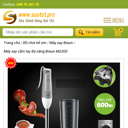
Hotline:
098 75 242 75
0
Trang chủ
/
Đồ chơi trẻ em
/
Máy xay Braun
/
Máy xay cầm tay đa năng Braun MQ500