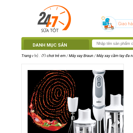
Giao hà
DANH MỤC SẢN
Trang chủ
/
Đồ chơi trẻ em
/
Máy xay Braun
/
Máy xay cầm tay đa 
PHẨM