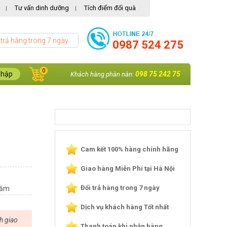
Tư vấn dinh dưỡng
Tích điểm đổi quà
|
|
 trả hàng trong 7 ngày
0987 524 275
0
nhập
098 75 242 75
Khách hàng phàn nàn:
Cam kết 100% hàng chính hãng
Giao hàng Miễn Phí tại Hà Nội
Đổi trả hàng trong 7 ngày
năm
Dịch vụ khách hàng Tốt nhất
h giao
Thanh toán khi nhận hàng