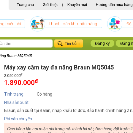
Trang chủ
Giới thiệu
Khuyến mại
Hướng dẫn mua hàng
|
|
|
ng miễn phí
Thanh toán khi nhận hàng
Đổi
Đăng ký
Đăng 
năng Braun MQ5045
Máy xay cầm tay đa năng Braun MQ5045
đ
2.050.000
đ
1.890.000
Tình trạng
Có hàng
Nhà sản xuất
Braun, sản xuất tại Balan, nhập khẩu từ đức, Bảo hành chính hãng 2 
Phí vận chuyển
Giao hàng tận nơi miễn phí trong nội thành hà nội, Đơn hàng đặt trước 2