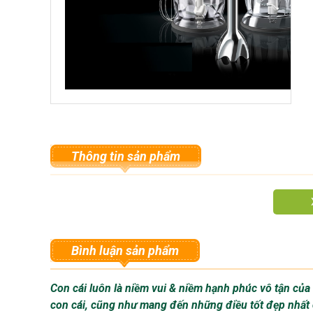
Thông tin sản phẩm
Bình luận sản phẩm
So Sánh Các loại Máy xay cầm tay đa năng Braun:
Con cái luôn là niềm vui & niềm hạnh phúc vô tận củ
1. Bộ máy xay cầm tay Braun MQ500 bao gồm:
con cái, cũng như mang đến những điều tốt đẹp nhất