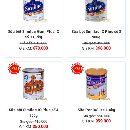
Sữa bột Similac Gain Plus IQ
Sữa bột Similac IQ Plus số 3
số 3 1,7kg
900g
Giá gốc: 810.000
Giá gốc: 495.000
678.000
396.000
Giá KM:
Giá KM:
Sữa bột Similac IQ Plus số 4
Sữa PediaSure 1,6kg
900g
Giá gốc: 990.000
959.000
Giá KM:
Giá gốc: 415.000
350.000
Giá KM: