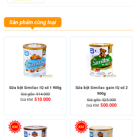
Sản phẩm cùng loại
Sữa bột Similac IQ số 1 900g
Sữa bột Similac gain IQ số 2
900g
Giá gốc: 514.000
ĐẶT HÀNG NHANH
510.000
Giá KM:
Giá gốc: 525.000
500.000
Giá KM:
Mua hàng nhanh chóng, không cần đăng ký. Giao hàng Miễn Phí