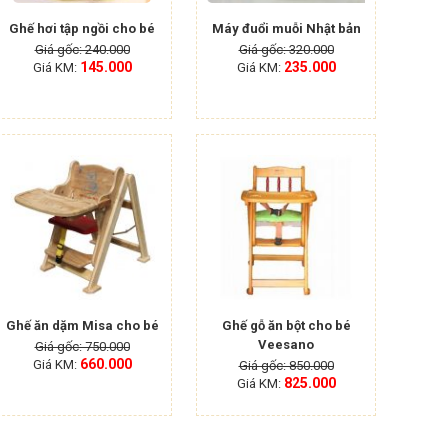
Ghế hơi tập ngồi cho bé
Máy đuổi muỗi Nhật bản
Giá gốc: 240.000
Giá gốc: 320.000
145.000
235.000
Giá KM:
Giá KM:
Ghế ăn dặm Misa cho bé
Ghế gỗ ăn bột cho bé
Veesano
Giá gốc: 750.000
660.000
Giá KM:
Giá gốc: 850.000
825.000
Giá KM: