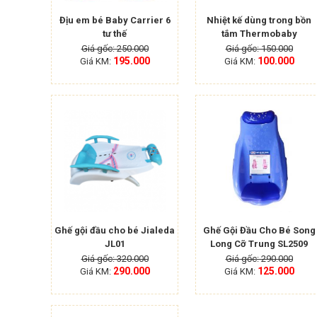
Địu em bé Baby Carrier 6
Nhiệt kế dùng trong bồn
tư thế
tắm Thermobaby
Giá gốc: 250.000
Giá gốc: 150.000
195.000
100.000
Giá KM:
Giá KM:
Đ
Ghế gội đầu cho bé Jialeda
Ghế Gội Đầu Cho Bé Song
JL01
Long Cỡ Trung SL2509
Giá gốc: 320.000
Giá gốc: 290.000
290.000
125.000
Giá KM:
Giá KM: