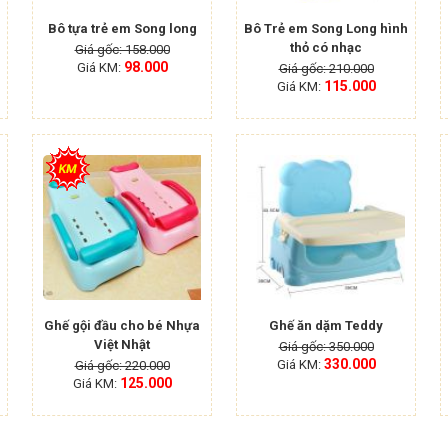
Bô tựa trẻ em Song long
Bô Trẻ em Song Long hình
thỏ có nhạc
Giá gốc: 158.000
98.000
Giá KM:
Giá gốc: 210.000
115.000
Giá KM:
ẶT HÀNG NHANH
Ghế gội đầu cho bé Nhựa
Ghế ăn dặm Teddy
Việt Nhật
Giá gốc: 350.000
330.000
Giá KM:
Giá gốc: 220.000
125.000
Giá KM: