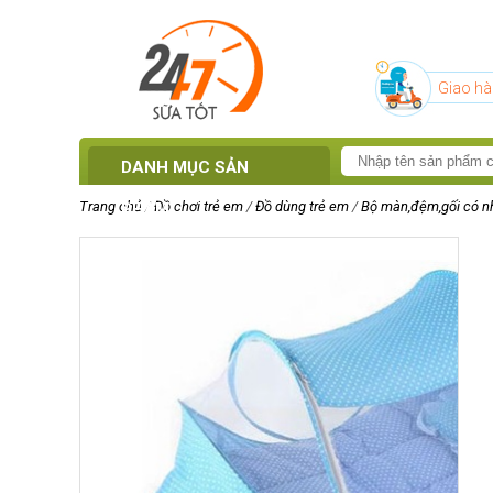
Giao hà
DANH MỤC SẢN
Trang chủ
/
Đồ chơi trẻ em
/
Đồ dùng trẻ em
/
Bộ màn,đệm,gối có n
PHẨM