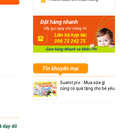
Đặt hàng nhanh
Hãy gọi ngay cho chúng tôi
Liên hệ hợp tác
098 75 242 75
Tin khuyến mại
Suatot.pro - Mua sữa gì
cũng có quà tặng cho bé yêu
à dạy dỗ