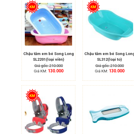
Chậu tắm em bé Song Long
Chậu tắm em bé Song Lon
SL2201(loại viền)
SL312(loại to)
Giá gốc: 210.000
Giá gốc: 210.000
130.000
130.000
Giá KM:
Giá KM: