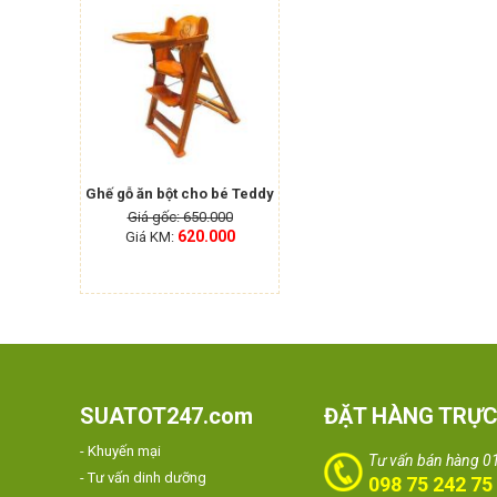
Ghế gỗ ăn bột cho bé Teddy
Giá gốc: 650.000
620.000
Giá KM:
SUATOT247.com
ĐẶT HÀNG TRỰC
- Khuyến mại
Tư vấn bán hàng 0
- Tư vấn dinh dưỡng
098 75 242 75