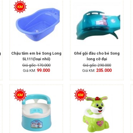
g
Chậu tắm em bé Song Long
Ghế gội đầu cho bé Song
SL111(loại nhỏ)
long cỡ đại
Giá gốc: 170.000
Giá gốc: 290.000
99.000
205.000
Giá KM:
Giá KM: