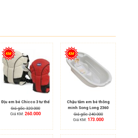
Địu em bé Chicco 3 tư thế
Chậu tắm em bé thông
minh Song Long 2360
Giá gốc: 320.000
260.000
Giá KM:
Giá gốc: 240.000
173.000
Giá KM: