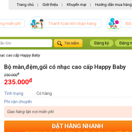
Trang chủ
Giới thiệu
Khuyến mại
Hướng dẫn mua hàng
|
|
|
ng miễn phí
Thanh toán khi nhận hàng
Đổi
Đăng ký
Đăng 
hạc cao cấp Happy Baby
Bộ màn,đệm,gối có nhạc cao cấp Happy Baby
đ
250.000
đ
235.000
Tình trạng
Có hàng
Phí vận chuyển
Giao hàng tận nơi miễn phí
ĐẶT HÀNG NHANH