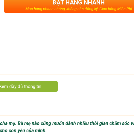
ĐẶT HÀNG NHANH
Mua hàng nhanh chóng, không cần đăng ký. Giao hàng Miễn Phí
Cặp chống gù lưng (Nhật Bản)
a cha mẹ. Bà mẹ nào cũng muốn dành nhiều thời gian chăm sóc v
 cho con yêu của mình.