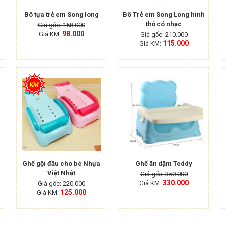
Bô tựa trẻ em Song long
Bô Trẻ em Song Long hình
thỏ có nhạc
Giá gốc: 158.000
98.000
Giá KM:
Giá gốc: 210.000
115.000
Giá KM:
Ghế gội đầu cho bé Nhựa
Ghế ăn dặm Teddy
Việt Nhật
Giá gốc: 350.000
330.000
Giá KM:
Giá gốc: 220.000
125.000
Giá KM: