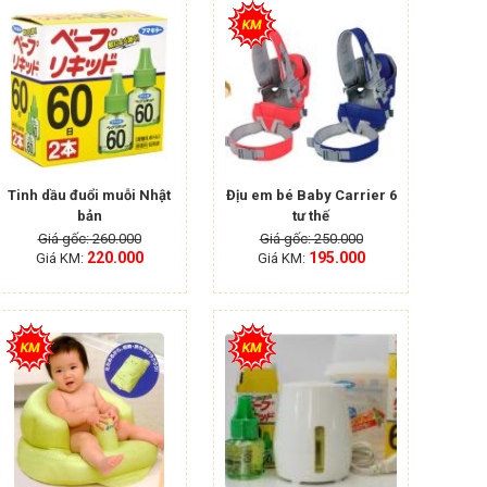
Tinh dầu đuổi muỗi Nhật
Địu em bé Baby Carrier 6
bản
tư thế
Giá gốc: 260.000
Giá gốc: 250.000
220.000
195.000
Giá KM:
Giá KM: