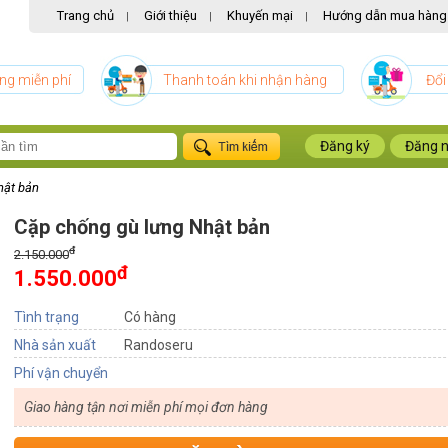
Trang chủ
Giới thiệu
Khuyến mại
Hướng dẫn mua hàng
|
|
|
ng miễn phí
Thanh toán khi nhận hàng
Đổi
Đăng ký
Đăng 
hật bản
Cặp chống gù lưng Nhật bản
đ
2.150.000
đ
1.550.000
Tình trạng
Có hàng
Nhà sản xuất
Randoseru
Phí vận chuyển
Giao hàng tận nơi miễn phí mọi đơn hàng