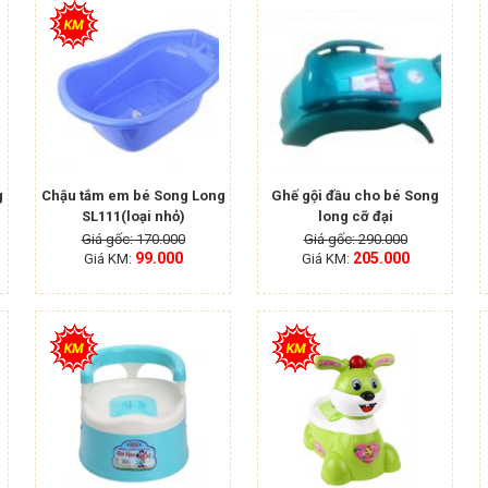
g
Chậu tắm em bé Song Long
Ghế gội đầu cho bé Song
SL111(loại nhỏ)
long cỡ đại
Giá gốc: 170.000
Giá gốc: 290.000
99.000
205.000
Giá KM:
Giá KM: