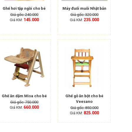
Ghế hơi tập ngồi cho bé
Máy đuổi muỗi Nhật bản
Giá gốc: 240.000
Giá gốc: 320.000
145.000
235.000
Giá KM:
Giá KM:
Ghế ăn dặm Misa cho bé
Ghế gỗ ăn bột cho bé
Veesano
Giá gốc: 750.000
660.000
Giá KM:
Giá gốc: 850.000
825.000
Giá KM: