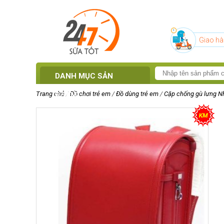
Giao hà
DANH MỤC SẢN
Trang chủ
/
Đồ chơi trẻ em
/
Đồ dùng trẻ em
/
Cặp chống gù lưng N
PHẨM