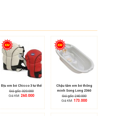
Địu em bé Chicco 3 tư thế
Chậu tắm em bé thông
minh Song Long 2360
Giá gốc: 320.000
260.000
Giá KM:
Giá gốc: 240.000
173.000
Giá KM: