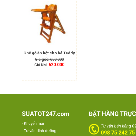
Ghế gỗ ăn bột cho bé Teddy
Giá gốc: 650.000
620.000
Giá KM:
SUATOT247.com
ĐẶT HÀNG TRỰC
- Khuyến mại
Tư vấn bán hàng 0
- Tư vấn dinh dưỡng
098 75 242 75