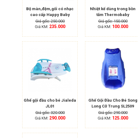
Bộ màn,đệm,gối có nhạc
Nhiệt kế dùng trong bồn
cao cấp Happy Baby
tắm Thermobaby
Giá gốc: 250.000
Giá gốc: 150.000
235.000
100.000
Giá KM:
Giá KM:
Ghế gội đầu cho bé Jialeda
Ghế Gội Đầu Cho Bé Song
JL01
Long Cỡ Trung SL2509
Giá gốc: 320.000
Giá gốc: 290.000
290.000
125.000
Giá KM:
Giá KM: