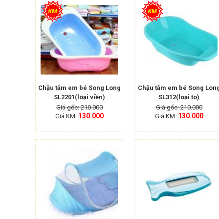
Chậu tắm em bé Song Long
Chậu tắm em bé Song Lon
SL2201(loại viền)
SL312(loại to)
Giá gốc: 210.000
Giá gốc: 210.000
130.000
130.000
Giá KM:
Giá KM: