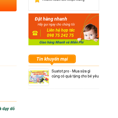
Đặt hàng nhanh
Hãy gọi ngay cho chúng tôi
Liên hệ hợp tác
098 75 242 75
Tin khuyến mại
Suatot.pro - Mua sữa gì
cũng có quà tặng cho bé yêu
à dạy dỗ