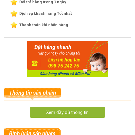
Đổi trả hàng trong 7 ngày
Dịch vụ khách hàng Tốt nhất
Thanh toán khi nhận hàng
Đặt hàng nhanh
Hãy gọi ngay cho chúng tôi
Liên hệ hợp tác
098 75 242 75
Thông tin sản phẩm
Máy đuỗi muỗi bằng tinh dầu của Nhật. Giá 235k. Lọ Tinh
dầu thay thế giá 220k/ 1 lốc 2 chai
Hiện nay có rất n
hiều gia đình có thói quen không mắc màn
Bình luận sản phẩm
khi đi ngủ. Và chắc chắn bạn sẽ cảm thấy thật khó chịu khi