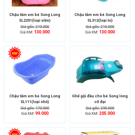
Chậu tắm em bé Song Long
Chậu tắm em bé Song Long
SL2201(loại viền)
SL312(loại to)
Giá gốc: 210.000
Giá gốc: 210.000
130.000
130.000
Giá KM:
Giá KM:
Chậu tắm em bé Song Long
Ghế gội đầu cho bé Song long
SL111(loại nhỏ)
cỡ đại
Giá gốc: 170.000
Giá gốc: 290.000
99.000
205.000
Giá KM:
Giá KM: