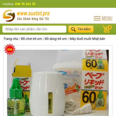
Hotline:
098 75 242 75
0
Trang chủ
/
Đồ chơi trẻ em
/
Đồ dùng trẻ em
/
Máy đuổi muỗi Nhật bản