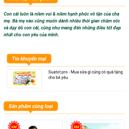
giấc ngủ của mình và người thân bị làm phiền bởi nạn muỗi
quấy phá. Đốt hương muỗi là một giải pháp được nhiều người
Con cái luôn là niềm vui & niềm hạnh phúc vô tận của cha
lựa chọn. Nhưng liệu sử dụng hương muỗi có thực sự hiệu
mẹ. Bà mẹ nào cũng muốn dành nhiều thời gian chăm sóc
quả và có an toàn với bạn và gia đình hay không? Đặc biệt
và dạy dỗ con cái, cũng như mang đến những điều tốt đẹp
trong phòng của trẻ nhỏ, sử dụng hương muỗi là một điều tối
nhất cho con yêu của mình.
kỵ. Vậy làm thế nào để có một giấc ngủ ngon và an toàn cho
gia đình, cho người thân yêu của bạn ?
Tin khuyến mại
Suatot.pro - Mua sữa gì cũng có quà tặng
cho bé yêu
Sản phẩm cùng loại