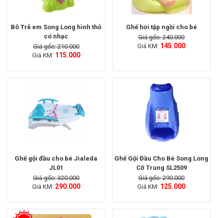
Bô Trẻ em Song Long hình thỏ
Ghế hơi tập ngồi cho bé
có nhạc
Giá gốc: 240.000
145.000
Giá KM:
Giá gốc: 210.000
115.000
Giá KM:
Ghế gội đầu cho bé Jialeda
Ghế Gội Đầu Cho Bé Song Long
JL01
Cỡ Trung SL2509
Giá gốc: 320.000
Giá gốc: 290.000
290.000
125.000
Giá KM:
Giá KM: