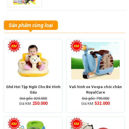
Chân ghế được thiết kế theo 3 nấc điều chỉnh
độ được cao của ghế.
Sản phẩm cùng loại
Mức giá vừa phải, chất liệu cao cấp, tuy nhiên ghế
không có khay đồ chơi như loại
ghế ăn dặm
RoyalCare có khay đồ chơi
Ghế Hơi Tập Ngồi Cho Bé Hình
Vali hình xe Vespa chòi chân
Gấu
RoyalCare
Giá gốc: 325.000
Giá gốc: 790.000
250.000
532.000
Giá KM:
Giá KM: