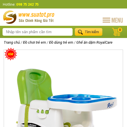
Hotline:
098 75 242 75
0
Trang chủ
/
Đồ chơi trẻ em
/
Đồ dùng trẻ em
/
Ghế ăn dặm RoyalCare