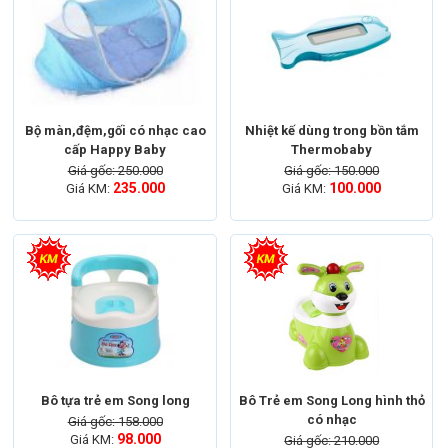
Bộ màn,đệm,gối có nhạc cao
Nhiệt kế dùng trong bồn tắm
cấp Happy Baby
Thermobaby
Giá gốc: 250.000
Giá gốc: 150.000
235.000
100.000
Giá KM:
Giá KM:
Bô tựa trẻ em Song long
Bô Trẻ em Song Long hình thỏ
có nhạc
Giá gốc: 158.000
98.000
Giá KM:
Giá gốc: 210.000