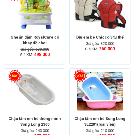
Ghế ăn dặm RoyalCare có
Địu em bé Chicco 3 tư thế
khay đồ chơi
Giá gốc: 320.000
260.000
Giá KM:
Giá gốc: 639.000
498.000
Giá KM:
Tham khảo thêm:
Ghế ăn dặm trẻ em RoyalCare có
khay đồ chơi.
498k
Chậu tắm em bé thông minh
Chậu tắm em bé Song Long
Ghế ăn dặm RoyalCare có khay đồ chơi đẹp
Song Long 2360
SL2201(loại viền)
và có nhạc giúp bé ăn giỏi và chơi ngoan.
Giá gốc: 240.000
Giá gốc: 210.000