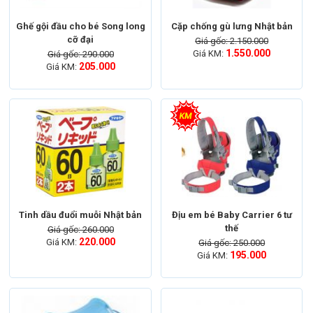
Chân ghế được thiết kế theo 3 nấc điều chỉnh
Ghế gội đầu cho bé Song long
Cặp chống gù lưng Nhật bản
độ được cao của ghế.
cỡ đại
Giá gốc: 2.150.000
1.550.000
Giá KM:
Giá gốc: 290.000
205.000
Giá KM:
Mức giá vừa phải, chất liệu cao cấp, đủ các tính năng
là lý do sản phẩm ghế ăn dặm RoyalCare được nhiều
bà mẹ lựa chọn.
Tinh dầu đuổi muỗi Nhật bản
Địu em bé Baby Carrier 6 tư
thế
Giá gốc: 260.000
220.000
Giá KM:
Giá gốc: 250.000
195.000
Giá KM: