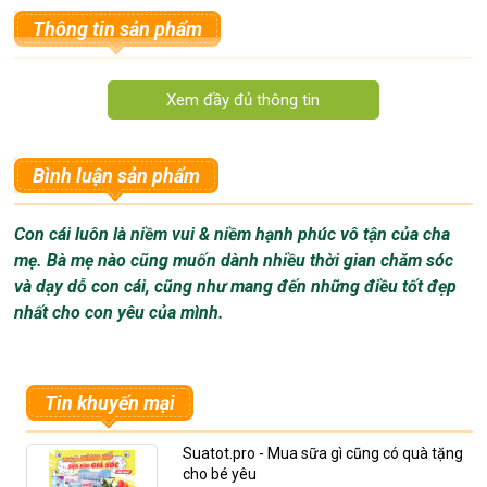
Thông tin sản phẩm
Tham khảo thêm:
Ghế ăn dặm trẻ em RoyalCare có
khay đồ chơi.
498k
Những chi tiết nổi bật của sản phẩm:
Bình luận sản phẩm
Ghế ăn bột trẻ em Royalcare được làm từ chất
liệu nhựa an toàn, bền theo thời gian.
Con cái luôn là niềm vui & niềm hạnh phúc vô tận của cha
mẹ. Bà mẹ nào cũng muốn dành nhiều thời gian chăm sóc
Độ chịu lực và độ ma sát cao hơn.
và dạy dỗ con cái, cũng như mang đến những điều tốt đẹp
nhất cho con yêu của mình.
Với bàn ăn rộng, tiện dụng cho bé có thể ngồi ăn
bột và chơi, lưng tựa rộng và tiện dụng.
Bàn ăn có thể tháo rời dễ dàng và điều chỉnh
Tin khuyến mại
được khoảng rộng chỗ bé ngồi bằng 3 nấc tiện
dụng, trên bàn ăn có thêm khay chia thức ăn.
Suatot.pro - Mua sữa gì cũng có quà tặng
cho bé yêu