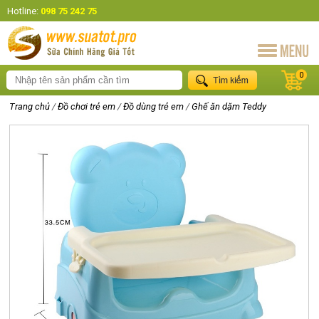
Hotline:
098 75 242 75
0
Trang chủ
/
Đồ chơi trẻ em
/
Đồ dùng trẻ em
/
Ghế ăn dặm Teddy