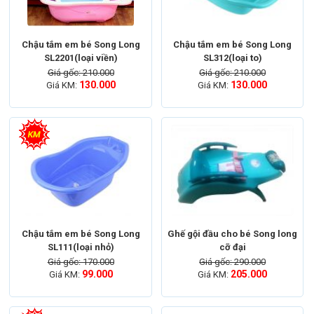
Chậu tắm em bé Song Long
Chậu tắm em bé Song Long
SL2201(loại viền)
SL312(loại to)
Giá gốc: 210.000
Giá gốc: 210.000
130.000
130.000
Giá KM:
Giá KM:
Chậu tắm em bé Song Long
Ghế gội đầu cho bé Song long
SL111(loại nhỏ)
cỡ đại
Giá gốc: 170.000
Giá gốc: 290.000
99.000
205.000
Giá KM:
Giá KM: