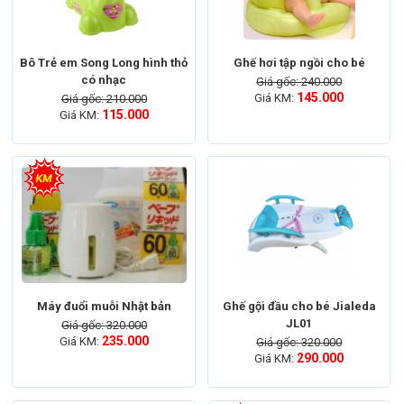
Bô Trẻ em Song Long hình thỏ
Ghế hơi tập ngồi cho bé
có nhạc
Giá gốc: 240.000
145.000
Giá KM:
Giá gốc: 210.000
115.000
Giá KM:
Máy đuổi muỗi Nhật bản
Ghế gội đầu cho bé Jialeda
JL01
Giá gốc: 320.000
235.000
Giá KM:
Giá gốc: 320.000
290.000
Giá KM: