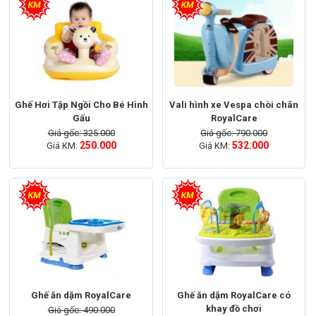
Ghế Hơi Tập Ngồi Cho Bé Hình
Vali hình xe Vespa chòi chân
Gấu
RoyalCare
Giá gốc: 325.000
Giá gốc: 790.000
250.000
532.000
Giá KM:
Giá KM:
ĐẶT HÀNG NHANH
Mua hàng nhanh chóng, không cần đăng ký. Giao hàng Miễn Phí
Ghế ăn dặm RoyalCare
Ghế ăn dặm RoyalCare có
khay đồ chơi
Giá gốc: 490.000