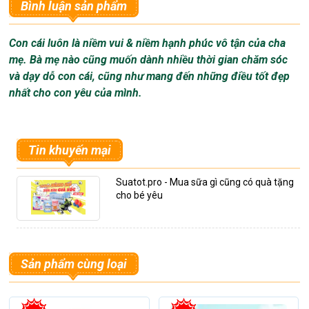
Bình luận sản phẩm
Con cái luôn là niềm vui & niềm hạnh phúc vô tận của cha
- Kiểu dáng xinh xắn, màu sắc dễ thương
mẹ. Bà mẹ nào cũng muốn dành nhiều thời gian chăm sóc
- Có 2 mức chỉnh độ cao của ghế phù hợp từng giai đoạn
và dạy dỗ con cái, cũng như mang đến những điều tốt đẹp
phát triển của bé
- Khay ăn có 3 mức điều chỉnh ra vào
nhất cho con yêu của mình.
- Ghế có thể xếp gọn mang theo đi du lịch
- Dành cho bé từ 6 tháng đến 4 tuổi
Tin khuyến mại
Suatot.pro - Mua sữa gì cũng có quà tặng
cho bé yêu
Sản phẩm cùng loại