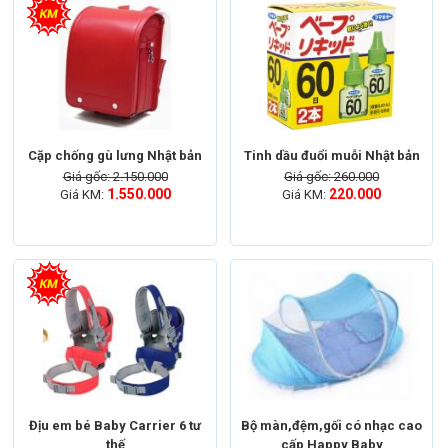
Cặp chống gù lưng Nhật bản
Tinh dầu đuổi muỗi Nhật bản
Giá gốc: 2.150.000
Giá gốc: 260.000
1.550.000
220.000
Giá KM:
Giá KM:
Địu em bé Baby Carrier 6 tư
Bộ màn,đệm,gối có nhạc cao
thế
cấp Happy Baby